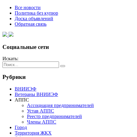
Все новости
Политика без купюр
Доска объявлений
Обратная связь
Социальные сети
Искать:
Рубрики
ВНИИЭФ
Ветераны ВНИИЭФ
АППС
Ассоциация предпринимателей
Устав АППС
Реестр предпринимателей
Члены АППС
Город
Территория ЖКХ