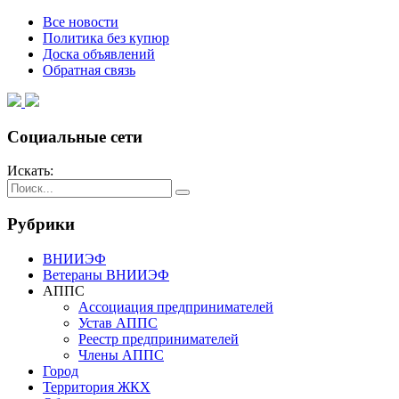
Все новости
Политика без купюр
Доска объявлений
Обратная связь
Социальные сети
Искать:
Рубрики
ВНИИЭФ
Ветераны ВНИИЭФ
АППС
Ассоциация предпринимателей
Устав АППС
Реестр предпринимателей
Члены АППС
Город
Территория ЖКХ