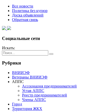
Все новости
Политика без купюр
Доска объявлений
Обратная связь
Социальные сети
Искать:
Рубрики
ВНИИЭФ
Ветераны ВНИИЭФ
АППС
Ассоциация предпринимателей
Устав АППС
Реестр предпринимателей
Члены АППС
Город
Территория ЖКХ