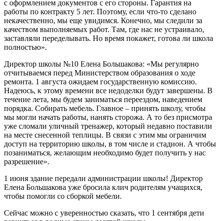
с оформлением документов с его стороны. Гарантия на
работы по контракту 5 лет. Поэтому, если что-то сделано
некачественно, мы еще увидимся. Конечно, мы следили за
качеством выполняемых работ. Там, где нас не устраивало,
заставляли переделывать. Но время покажет, готова ли школа
полностью».
Директор школы №10 Елена Большакова: «Мы регулярно
отчитываемся перед Министерством образования о ходе
ремонта. 1 августа ожидаем государственную комиссию.
Надеюсь, к этому времени все недоделки будут завершены. В
течение лета, мы будем заниматься переездом, наведением
порядка. Собирать мебель. Главное – принять школу, чтобы
мы могли начать работы, нанять сторожа. А то без присмотра
уже сломали уличный тренажер, который недавно поставили
на месте снесенной теплицы. В связи с этим мы ограничим
доступ на территорию школы, в том числе и стадион. А чтобы
позаниматься, желающим необходимо будет получить у нас
разрешение».
1 июня здание передали администрации школы! Директор
Елена Большакова уже бросила клич родителям учащихся,
чтобы помогли со сборкой мебели.
Сейчас можно с уверенностью сказать, что 1 сентября дети