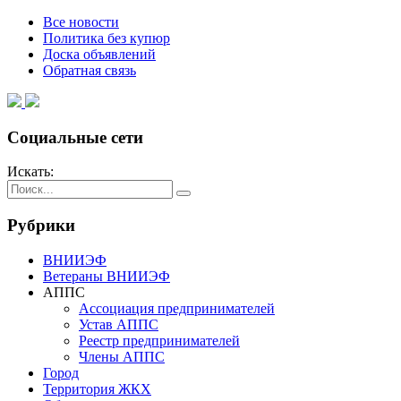
Все новости
Политика без купюр
Доска объявлений
Обратная связь
Социальные сети
Искать:
Рубрики
ВНИИЭФ
Ветераны ВНИИЭФ
АППС
Ассоциация предпринимателей
Устав АППС
Реестр предпринимателей
Члены АППС
Город
Территория ЖКХ