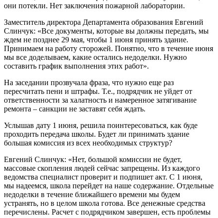
они потекли. Нет заключения пожарной лаборатории.
Заместитель директора Департамента образования Евгений
Слинчук: «Все документы, которые вы должны передать, мы
ждем не позднее 29 мая, чтобы 1 июня принять здание.
Принимаем на работу сторожей. Понятно, что в течение июня
мы все доделываем, какие остались недоделки. Нужно
составить график выполнения этих работ».
На заседании прозвучала фраза, что нужно еще раз
пересчитать пени и штрафы. Т.е., подрядчик не уйдет от
ответственности за халатность и намеренное затягивание
ремонта – санкции не заставят себя ждать.
Услышав дату 1 июня, решила поинтересоваться, как буде
проходить передача школы. Будет ли принимать здание
большая комиссия из всех необходимых структур?
Евгений Слинчук: «Нет, большой комиссии не будет,
массовые скопления людей сейчас запрещены. Из каждого
ведомства специалист проверит и подпишет акт. С 1 июня,
мы надеемся, школа перейдет на наше содержание. Отдельные
недоделки в течение ближайшего времени мы будем
устранять, но в целом школа готова. Все денежные средства
перечислены. Расчет с подрядчиком завершен, есть проблемы