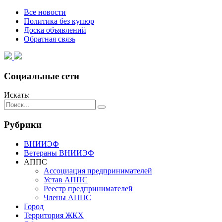
Все новости
Политика без купюр
Доска объявлений
Обратная связь
Социальные сети
Искать:
Рубрики
ВНИИЭФ
Ветераны ВНИИЭФ
АППС
Ассоциация предпринимателей
Устав АППС
Реестр предпринимателей
Члены АППС
Город
Территория ЖКХ