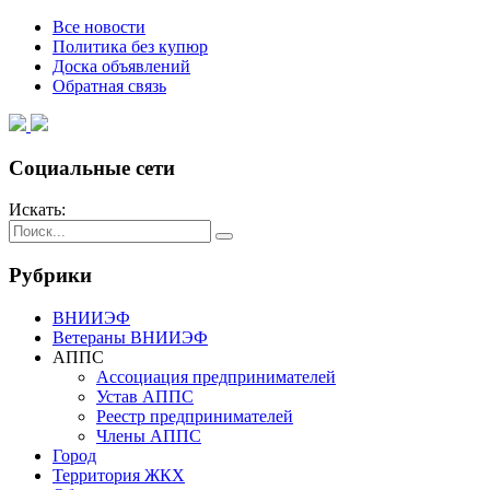
Все новости
Политика без купюр
Доска объявлений
Обратная связь
Социальные сети
Искать:
Рубрики
ВНИИЭФ
Ветераны ВНИИЭФ
АППС
Ассоциация предпринимателей
Устав АППС
Реестр предпринимателей
Члены АППС
Город
Территория ЖКХ