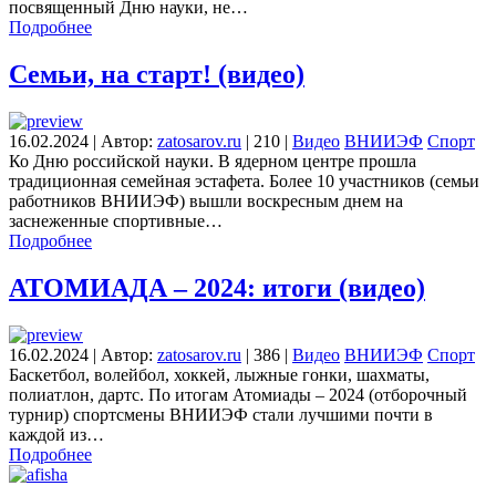
посвященный Дню науки, не…
Подробнее
Семьи, на старт! (видео)
16.02.2024
|
Автор:
zatosarov.ru
|
210
|
Видео
ВНИИЭФ
Спорт
Ко Дню российской науки. В ядерном центре прошла
традиционная семейная эстафета. Более 10 участников (семьи
работников ВНИИЭФ) вышли воскресным днем на
заснеженные спортивные…
Подробнее
АТОМИАДА – 2024: итоги (видео)
16.02.2024
|
Автор:
zatosarov.ru
|
386
|
Видео
ВНИИЭФ
Спорт
Баскетбол, волейбол, хоккей, лыжные гонки, шахматы,
полиатлон, дартс. По итогам Атомиады – 2024 (отборочный
турнир) спортсмены ВНИИЭФ стали лучшими почти в
каждой из…
Подробнее