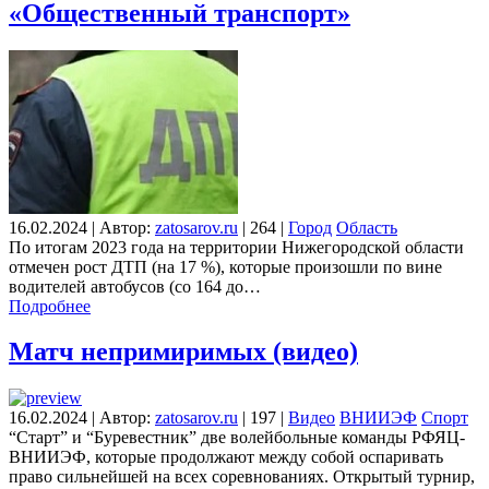
«Общественный транспорт»
16.02.2024
|
Автор:
zatosarov.ru
|
264
|
Город
Область
По итогам 2023 года на территории Нижегородской области
отмечен рост ДТП (на 17 %), которые произошли по вине
водителей автобусов (со 164 до…
Подробнее
Матч непримиримых (видео)
16.02.2024
|
Автор:
zatosarov.ru
|
197
|
Видео
ВНИИЭФ
Спорт
“Старт” и “Буревестник” две волейбольные команды РФЯЦ-
ВНИИЭФ, которые продолжают между собой оспаривать
право сильнейшей на всех соревнованиях. Открытый турнир,