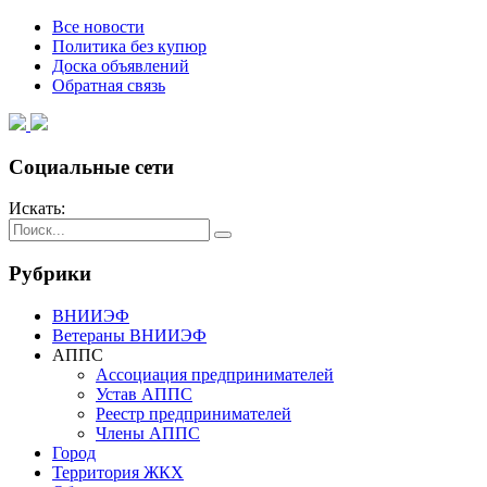
Все новости
Политика без купюр
Доска объявлений
Обратная связь
Социальные сети
Искать:
Рубрики
ВНИИЭФ
Ветераны ВНИИЭФ
АППС
Ассоциация предпринимателей
Устав АППС
Реестр предпринимателей
Члены АППС
Город
Территория ЖКХ