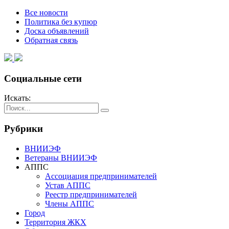
Все новости
Политика без купюр
Доска объявлений
Обратная связь
Социальные сети
Искать:
Рубрики
ВНИИЭФ
Ветераны ВНИИЭФ
АППС
Ассоциация предпринимателей
Устав АППС
Реестр предпринимателей
Члены АППС
Город
Территория ЖКХ