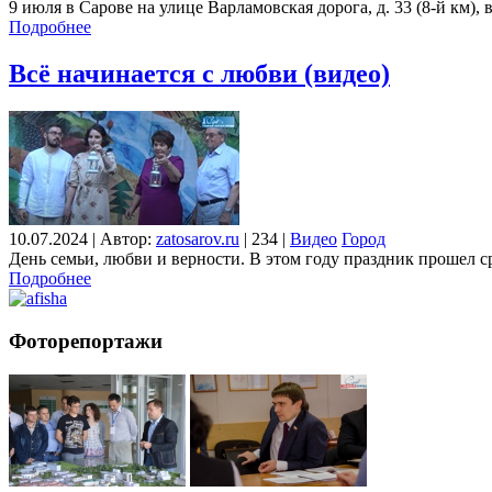
9 июля в Сарове на улице Варламовская дорога, д. 33 (8-й км),
Подробнее
Всё начинается с любви (видео)
10.07.2024
|
Автор:
zatosarov.ru
|
234
|
Видео
Город
День семьи, любви и верности. В этом году праздник прошел с
Подробнее
Фоторепортажи