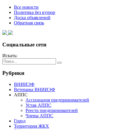
Все новости
Политика без купюр
Доска объявлений
Обратная связь
Социальные сети
Искать:
Рубрики
ВНИИЭФ
Ветераны ВНИИЭФ
АППС
Ассоциация предпринимателей
Устав АППС
Реестр предпринимателей
Члены АППС
Город
Территория ЖКХ