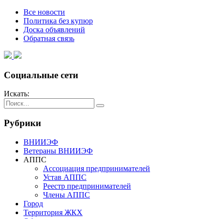
Все новости
Политика без купюр
Доска объявлений
Обратная связь
Социальные сети
Искать:
Рубрики
ВНИИЭФ
Ветераны ВНИИЭФ
АППС
Ассоциация предпринимателей
Устав АППС
Реестр предпринимателей
Члены АППС
Город
Территория ЖКХ