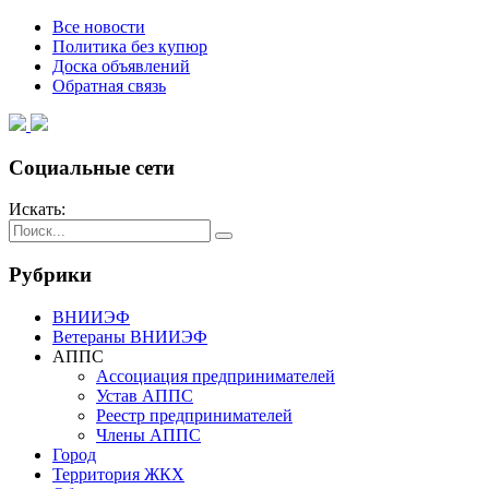
Все новости
Политика без купюр
Доска объявлений
Обратная связь
Социальные сети
Искать:
Рубрики
ВНИИЭФ
Ветераны ВНИИЭФ
АППС
Ассоциация предпринимателей
Устав АППС
Реестр предпринимателей
Члены АППС
Город
Территория ЖКХ