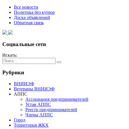
Все новости
Политика без купюр
Доска объявлений
Обратная связь
Социальные сети
Искать:
Рубрики
ВНИИЭФ
Ветераны ВНИИЭФ
АППС
Ассоциация предпринимателей
Устав АППС
Реестр предпринимателей
Члены АППС
Город
Территория ЖКХ