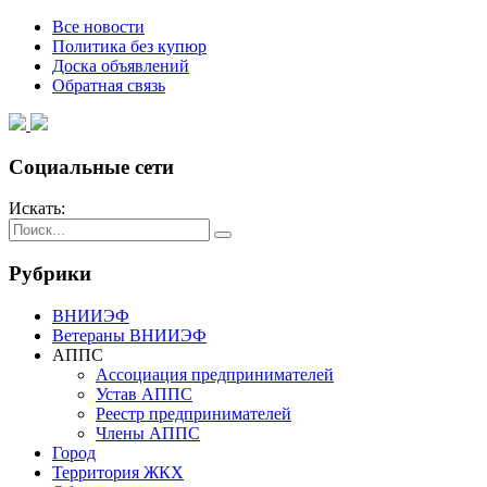
Все новости
Политика без купюр
Доска объявлений
Обратная связь
Социальные сети
Искать:
Рубрики
ВНИИЭФ
Ветераны ВНИИЭФ
АППС
Ассоциация предпринимателей
Устав АППС
Реестр предпринимателей
Члены АППС
Город
Территория ЖКХ