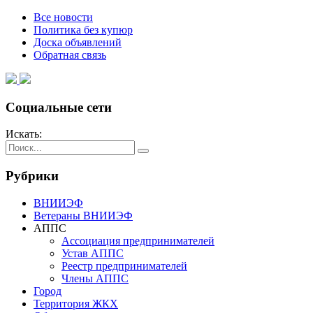
Все новости
Политика без купюр
Доска объявлений
Обратная связь
Социальные сети
Искать:
Рубрики
ВНИИЭФ
Ветераны ВНИИЭФ
АППС
Ассоциация предпринимателей
Устав АППС
Реестр предпринимателей
Члены АППС
Город
Территория ЖКХ