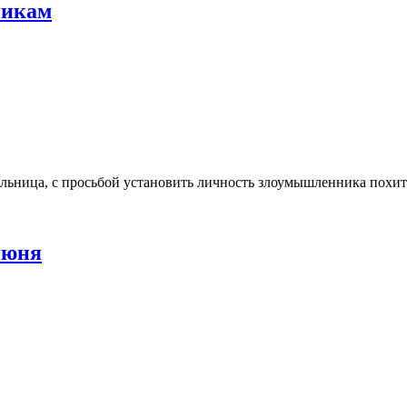
никам
льница, с просьбой установить личность злоумышленника похити
июня