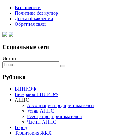
Все новости
Политика без купюр
Доска объявлений
Обратная связь
Социальные сети
Искать:
Рубрики
ВНИИЭФ
Ветераны ВНИИЭФ
АППС
Ассоциация предпринимателей
Устав АППС
Реестр предпринимателей
Члены АППС
Город
Территория ЖКХ