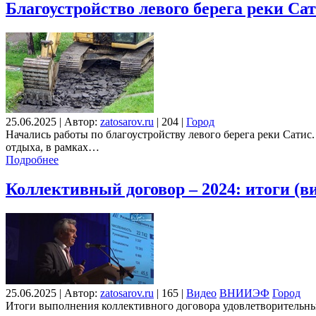
Благоустройство левого берега реки Сат
25.06.2025
|
Автор:
zatosarov.ru
|
204
|
Город
Начались работы по благоустройству левого берега реки Сат
отдыха, в рамках…
Подробнее
Коллективный договор – 2024: итоги (в
25.06.2025
|
Автор:
zatosarov.ru
|
165
|
Видео
ВНИИЭФ
Город
Итоги выполнения коллективного договора удовлетворительны.