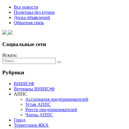
Все новости
Политика без купюр
Доска объявлений
Обратная связь
Социальные сети
Искать:
Рубрики
ВНИИЭФ
Ветераны ВНИИЭФ
АППС
Ассоциация предпринимателей
Устав АППС
Реестр предпринимателей
Члены АППС
Город
Территория ЖКХ