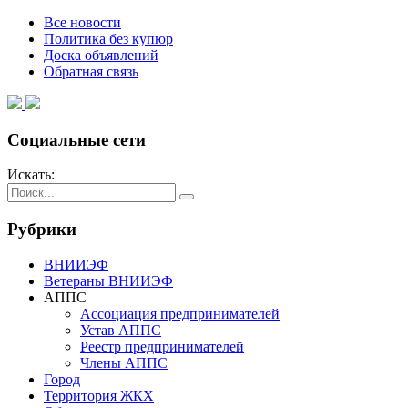
Все новости
Политика без купюр
Доска объявлений
Обратная связь
Социальные сети
Искать:
Рубрики
ВНИИЭФ
Ветераны ВНИИЭФ
АППС
Ассоциация предпринимателей
Устав АППС
Реестр предпринимателей
Члены АППС
Город
Территория ЖКХ