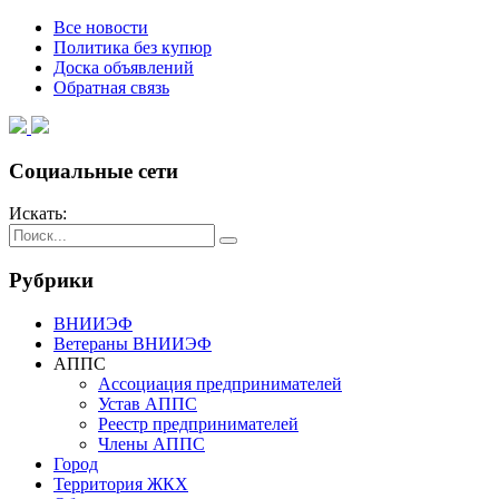
Все новости
Политика без купюр
Доска объявлений
Обратная связь
Социальные сети
Искать:
Рубрики
ВНИИЭФ
Ветераны ВНИИЭФ
АППС
Ассоциация предпринимателей
Устав АППС
Реестр предпринимателей
Члены АППС
Город
Территория ЖКХ