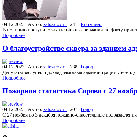
04.12.2023
|
Автор:
zatosarov.ru
|
241
|
Криминал
В полицию поступило заявление от саровчанки по факту привл
Подробнее
О благоустройстве сквера за зданием 
04.12.2023
|
Автор:
zatosarov.ru
|
238
|
Город
Депутаты заслушали доклад замглавы администрации Леонида 
Подробнее
Пожарная статистика Сарова с 27 ноябр
04.12.2023
|
Автор:
zatosarov.ru
|
207
|
Город
С 27 ноября по 3 декабря пожарно-спасательные подразделени
Подробнее