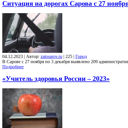
Ситуация на дорогах Сарова с 27 ноября
04.12.2023
|
Автор:
zatosarov.ru
|
225
|
Город
В Сарове с 27 ноября по 3 декабря выявлено 209 администра
Подробнее
«Учитель здоровья России – 2023»