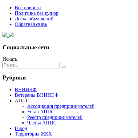
Все новости
Политика без купюр
Доска объявлений
Обратная связь
Социальные сети
Искать:
Рубрики
ВНИИЭФ
Ветераны ВНИИЭФ
АППС
Ассоциация предпринимателей
Устав АППС
Реестр предпринимателей
Члены АППС
Город
Территория ЖКХ