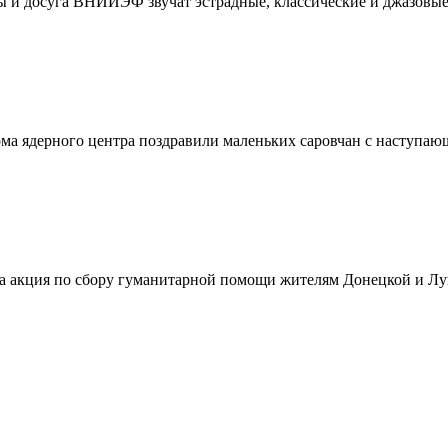
уры и досуга ВНИИЭФ звучат эстрадные, классические и джазов
ома ядерного центра поздравили маленьких саровчан с наступ
а акция по сбору гуманитарной помощи жителям Донецкой и Луг