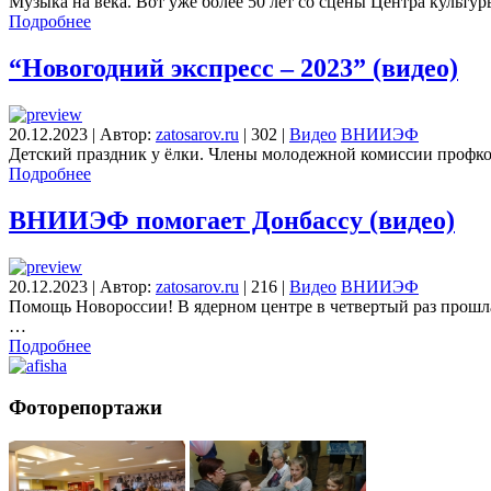
Музыка на века. Вот уже более 50 лет со сцены Центра культ
Подробнее
“Новогодний экспресс – 2023” (видео)
20.12.2023
|
Автор:
zatosarov.ru
|
302
|
Видео
ВНИИЭФ
Детский праздник у ёлки. Члены молодежной комиссии профк
Подробнее
ВНИИЭФ помогает Донбассу (видео)
20.12.2023
|
Автор:
zatosarov.ru
|
216
|
Видео
ВНИИЭФ
Помощь Новороссии! В ядерном центре в четвертый раз прошл
…
Подробнее
Фоторепортажи