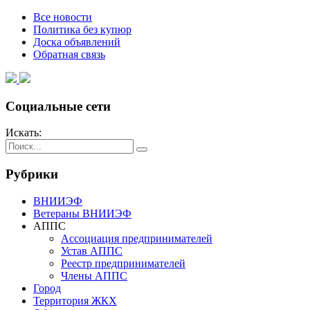
Все новости
Политика без купюр
Доска объявлений
Обратная связь
Социальные сети
Искать:
Рубрики
ВНИИЭФ
Ветераны ВНИИЭФ
АППС
Ассоциация предпринимателей
Устав АППС
Реестр предпринимателей
Члены АППС
Город
Территория ЖКХ