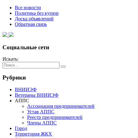
Все новости
Политика без купюр
Доска объявлений
Обратная связь
Социальные сети
Искать:
Рубрики
ВНИИЭФ
Ветераны ВНИИЭФ
АППС
Ассоциация предпринимателей
Устав АППС
Реестр предпринимателей
Члены АППС
Город
Территория ЖКХ