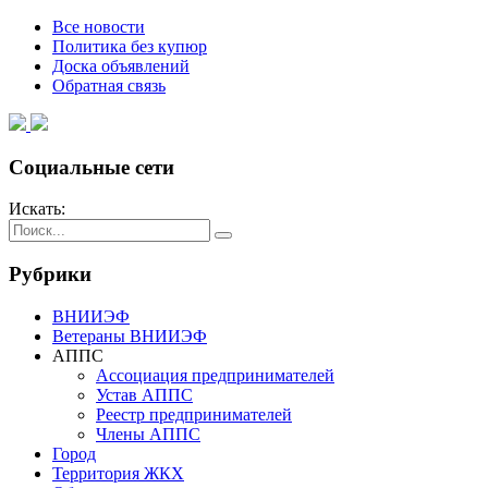
Все новости
Политика без купюр
Доска объявлений
Обратная связь
Социальные сети
Искать:
Рубрики
ВНИИЭФ
Ветераны ВНИИЭФ
АППС
Ассоциация предпринимателей
Устав АППС
Реестр предпринимателей
Члены АППС
Город
Территория ЖКХ