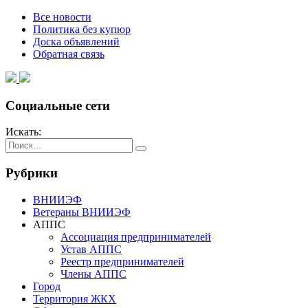
Все новости
Политика без купюр
Доска объявлений
Обратная связь
Социальные сети
Искать:
Рубрики
ВНИИЭФ
Ветераны ВНИИЭФ
АППС
Ассоциация предпринимателей
Устав АППС
Реестр предпринимателей
Члены АППС
Город
Территория ЖКХ