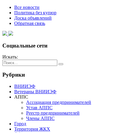
Все новости
Политика без купюр
Доска объявлений
Обратная связь
Социальные сети
Искать:
Рубрики
ВНИИЭФ
Ветераны ВНИИЭФ
АППС
Ассоциация предпринимателей
Устав АППС
Реестр предпринимателей
Члены АППС
Город
Территория ЖКХ