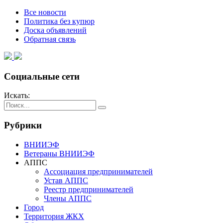
Все новости
Политика без купюр
Доска объявлений
Обратная связь
Социальные сети
Искать:
Рубрики
ВНИИЭФ
Ветераны ВНИИЭФ
АППС
Ассоциация предпринимателей
Устав АППС
Реестр предпринимателей
Члены АППС
Город
Территория ЖКХ