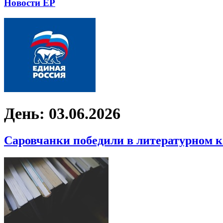
Новости ЕР
День:
03.06.2026
Саровчанки победили в литературном к