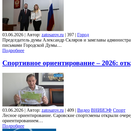
03.06.2026
|
Автор:
zatosarov.ru
|
397
|
Город
Председатель думы Александр Скляров и замглавы администра
письмами Городской Думы…
Подробнее
Спортивное ориентирование – 2026: отк
03.06.2026
|
Автор:
zatosarov.ru
|
409
|
Видео
ВНИИЭФ
Спорт
Лесное ориентирование. Саровские спортсмены открыли очеред
ориентированием…
Подробнее