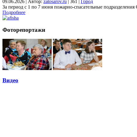
09.06.2026
|
Автор:
zatosarov.ru
|
361
|
Город
За период с 1 по 7 июня пожарно-спасательные подразделен
Подробнее
Фоторепортажи
Видео