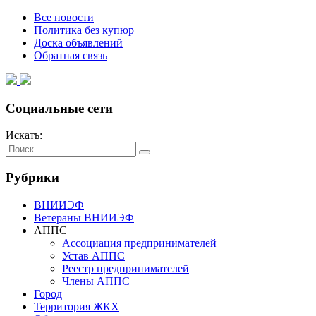
Все новости
Политика без купюр
Доска объявлений
Обратная связь
Социальные сети
Искать:
Рубрики
ВНИИЭФ
Ветераны ВНИИЭФ
АППС
Ассоциация предпринимателей
Устав АППС
Реестр предпринимателей
Члены АППС
Город
Территория ЖКХ