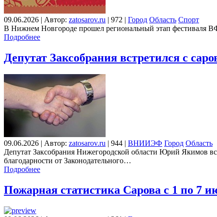
09.06.2026
|
Автор:
zatosarov.ru
|
972
|
Город
Область
Спорт
В Нижнем Новгороде прошел региональный этап фестиваля ВФ
Подробнее
Депутат Заксобрания встретился с сар
09.06.2026
|
Автор:
zatosarov.ru
|
944
|
ВНИИЭФ
Город
Область
Депутат Заксобрания Нижегородской области Юрий Якимов вст
благодарности от Законодательного…
Подробнее
Пожарная статистика Сарова с 1 по 7 и