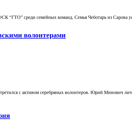
СК “ГТО” среди семейных команд. Семья Чеботарь из Сарова у
овскими волонтерами
ретился с активом серебряных волонтеров. Юрий Минович лично
юня