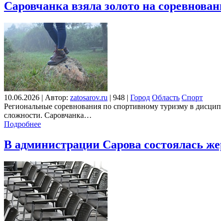
Саровчанка взяла золото на соревнова
10.06.2026
|
Автор:
zatosarov.ru
|
948
|
Город
Область
Спорт
Региональные соревнования по спортивному туризму в дисципл
сложности. Саровчанка…
Подробнее
В администрации Сарова состоялась же