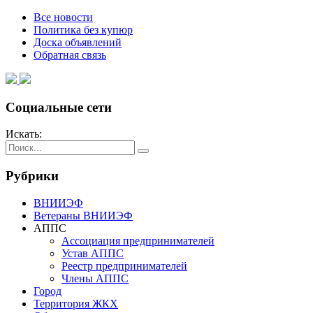
Все новости
Политика без купюр
Доска объявлений
Обратная связь
Социальные сети
Искать:
Рубрики
ВНИИЭФ
Ветераны ВНИИЭФ
АППС
Ассоциация предпринимателей
Устав АППС
Реестр предпринимателей
Члены АППС
Город
Территория ЖКХ