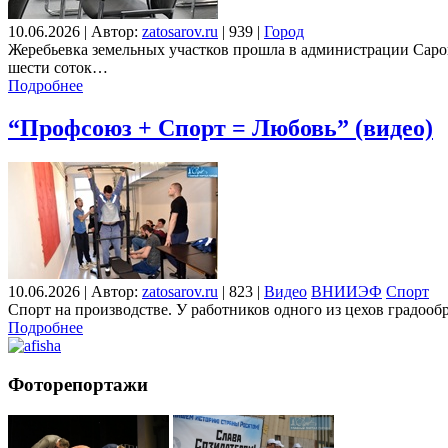
10.06.2026
|
Автор:
zatosarov.ru
|
939
|
Город
Жеребьевка земельных участков прошла в администрации Саров
шести соток…
Подробнее
“Профсоюз + Спорт = Любовь” (видео)
10.06.2026
|
Автор:
zatosarov.ru
|
823
|
Видео
ВНИИЭФ
Спорт
Спорт на производстве. У работников одного из цехов градоо
Подробнее
Фоторепортажи