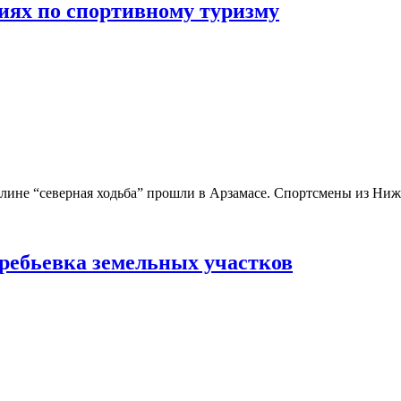
ниях по спортивному туризму
ине “северная ходьба” прошли в Арзамасе. Спортсмены из Ниже
ребьевка земельных участков