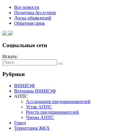
Все новости
Политика без купюр
Доска объявлений
Обратная связь
Социальные сети
Искать:
Рубрики
ВНИИЭФ
Ветераны ВНИИЭФ
АППС
Ассоциация предпринимателей
Устав АППС
Реестр предпринимателей
Члены АППС
Город
Территория ЖКХ