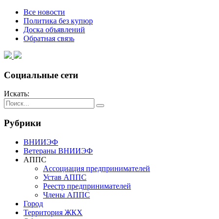
Все новости
Политика без купюр
Доска объявлений
Обратная связь
Социальные сети
Искать:
Рубрики
ВНИИЭФ
Ветераны ВНИИЭФ
АППС
Ассоциация предпринимателей
Устав АППС
Реестр предпринимателей
Члены АППС
Город
Территория ЖКХ