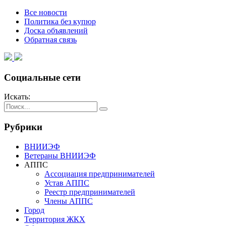
Все новости
Политика без купюр
Доска объявлений
Обратная связь
Социальные сети
Искать:
Рубрики
ВНИИЭФ
Ветераны ВНИИЭФ
АППС
Ассоциация предпринимателей
Устав АППС
Реестр предпринимателей
Члены АППС
Город
Территория ЖКХ