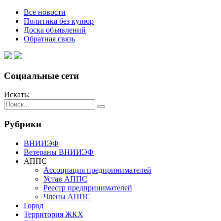
Все новости
Политика без купюр
Доска объявлений
Обратная связь
Социальные сети
Искать:
Рубрики
ВНИИЭФ
Ветераны ВНИИЭФ
АППС
Ассоциация предпринимателей
Устав АППС
Реестр предпринимателей
Члены АППС
Город
Территория ЖКХ