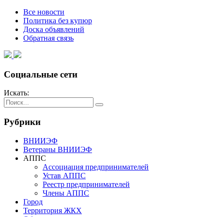
Все новости
Политика без купюр
Доска объявлений
Обратная связь
Социальные сети
Искать:
Рубрики
ВНИИЭФ
Ветераны ВНИИЭФ
АППС
Ассоциация предпринимателей
Устав АППС
Реестр предпринимателей
Члены АППС
Город
Территория ЖКХ